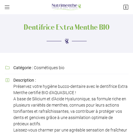


122 avenue des Pyrénées
31600 Muret
Dentifrice Extra Menthe BIO
05 34 55 33 47
Catégorie :
Cosmétiques bio

Description :

Préservez votre hygiène bucco-dentaire avec le dentifrice Extra
Adresse email de réception

Menthe certifié BIO d'AQUASILICE !
A base de Silicium et d'Acide Hyaluronique, sa formule riche en
plusieurs variétés de menthes, connues pour leurs actions
Recopier le code ci-contre

tonifiantes et rafraîchissantes, va contribuer à protéger vos
dents et gencives grâce à une assimilation optimale de
Rafraîchir le captcha

précieux actifs.
Laissez-vous charmer par une agréable sensation de fraîcheur