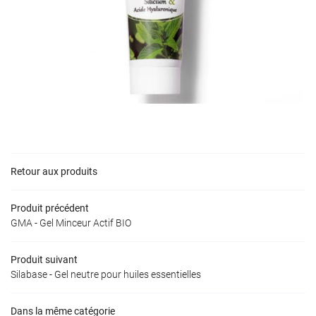
Une question 
ACCUEIL
05 34 55 33 4
PRODUITS
TÉS & IDÉES CADEAUX
ACTUALITÉS
Retour aux produits
Rejoignez-nous
VIDÉOS
Produit précédent
GMA - Gel Minceur Actif BIO
S COMPÉTENCES
Produit suivant
Restez inform
CONTACT
Silabase - Gel neutre pour huiles essentielles
Inscription Newslet
Dans la même catégorie