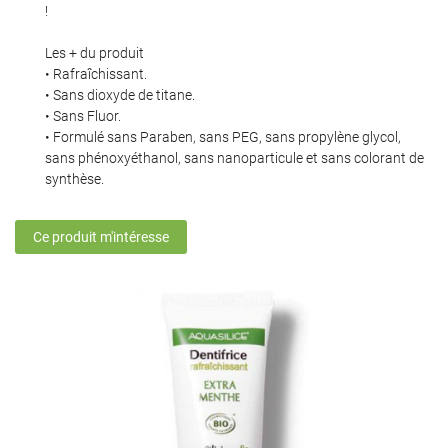
!
Les + du produit
• Rafraîchissant.
En cochant cette case, vous consentez à recevoir nos propositions commerciales à
• Sans dioxyde de titane.
l'adresse email indiqué ci-dessus. Vous pouvez vous désinscrire à tout moment en
• Sans Fluor.
utilisant
le formulaire de désinscription
.
• Formulé sans Paraben, sans PEG, sans propylène glycol,
sans phénoxyéthanol, sans nanoparticule et sans colorant de
Inscription
synthèse.
Ce produit m'intéresse