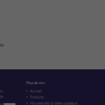
BIO
Plan du site
os
Accueil
tés
Produits
Nouveautés & Idées cadeaux