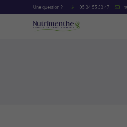
Une question ?
05 34 55 33 47
122 avenue des Pyrénées
31600 Muret
05 34 55 33 47
Adresse email de réception
