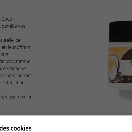
e-Coco
et démêle vos
ciales à
ment en
turelle, ce
en leur offrant
uant.
 de provitamine
o, ce masque
 colorés, permet
 éclat, et de
s, vigoureux, au
des cookies