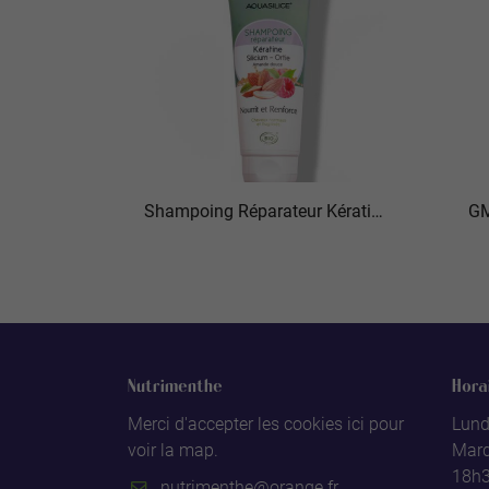
Shampoing Réparateur Kératine BIO
GM
Nutrimenthe
Hora
Merci d'accepter les cookies
ici
pour
Lund
voir la map.
Mard
18h