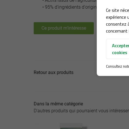
• Actifs issus de l'agriculture biologique.
• 95% d'ingrédients d'origine naturelle.
Ce site néce
expérience u
consentez à
Ce produit m'intéresse
concernant l
Accepter
cookies
Consultez not
Retour aux produits
Dans la même catégorie
D'autres produits qui pourraient vous intéresser