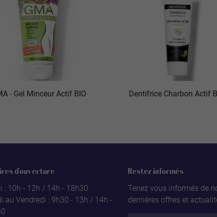
A - Gel Minceur Actif BIO
Dentifrice Charbon Actif 
ires d'ouverture
Restez informés
i : 10h - 12h / 14h - 18h30
Tenez vous informés de n
i au Vendredi : 9h30 - 13h / 14h -
dernières offres et actuali
30