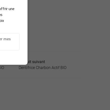
offrir une
us
oix
er mes
Produit suivant
BIO
Dentifrice Charbon Actif BIO