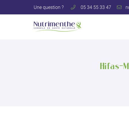
Une question ?
05 34 55 33 47
122 avenue des Pyrénées
31600 Muret
05 34 55 33 47
Hifas-
Adresse email de réception
