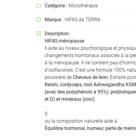
Recopier le code ci-contre

Catégorie :
Mycotherapie

Rafraîchir le captcha

Marque :
HIFAS da TERRA

En cochant cette case, vous consentez à recevoir nos propositions commer
Description :

l'adresse email indiqué ci-dessus. Vous pouvez vous désinscrire à tout mo
HIFAS-ménopause
utilisant
le formulaire de désinscription
.
Il aide au niveau psychologique et physiqu
changements hormonaux associés à la pé
Inscription
à la ménopause. Il ne contient pas d'horm
d'isoflavones. C'est une formule 100% natur
poussière de
Cheveux de león
, Extraits pur
Reishi, cordyceps, root Ashwagandha KSM
(avec des polyphénols à 95%); probiotique
et D) et minéraux (zinc)
.
S
ou la composition naturelle aide à
Équilibre hormonal, humeur, perte de mémoir