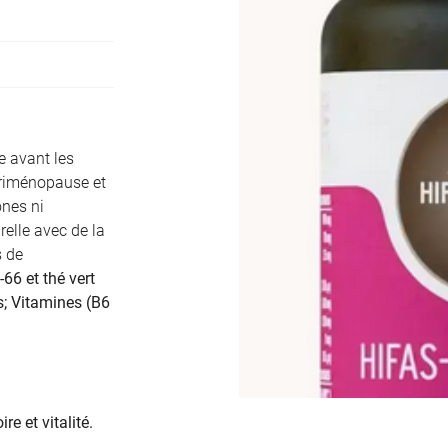
ciales à
ment en
e avant les
riménopause et
ones ni
elle avec de la
s de
-66 et thé vert
s; Vitamines (B6
e et vitalité.