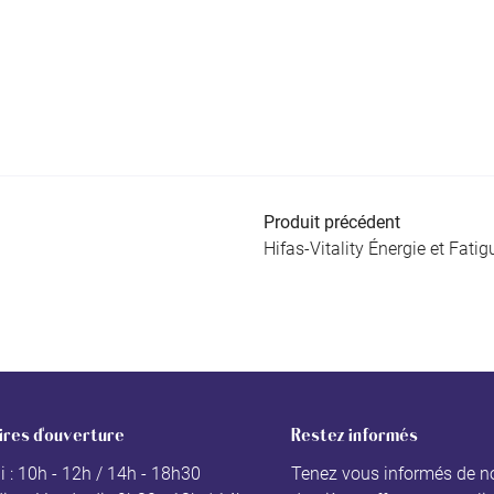
Produit précédent
Hifas-Vitality Énergie et Fatig
ires d'ouverture
Restez informés
i : 10h - 12h / 14h - 18h30
Tenez vous informés de n