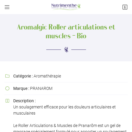


122 avenue des Pyrénées
31600 Muret
Aromalgic Roller articulations et
05 34 55 33 47
muscles - Bio
Catégorie :
Aromathérapie

Marque :
PRANAROM

Adresse email de réception

Description :

Un soulagement efficace pour les douleurs articulaires et
Recopier le code ci-contre

musculaires
Rafraîchir le captcha

Le Roller Articulations & Muscles de Pranarôm est un gel de
massage spécialement formulé pour apporter un soulagement