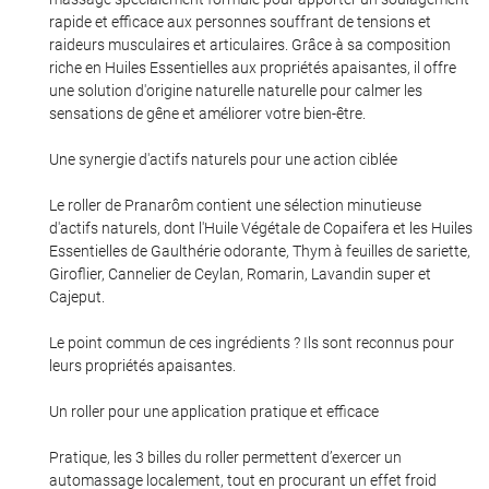
rapide et efficace aux personnes souffrant de tensions et
raideurs musculaires et articulaires. Grâce à sa composition
riche en Huiles Essentielles aux propriétés apaisantes, il offre
une solution d'origine naturelle naturelle pour calmer les
En cochant cette case, vous consentez à recevoir nos propositions commerciales à
sensations de gêne et améliorer votre bien-être.
l'adresse email indiqué ci-dessus. Vous pouvez vous désinscrire à tout moment en
utilisant
le formulaire de désinscription
.
Une synergie d'actifs naturels pour une action ciblée
Inscription
Le roller de Pranarôm contient une sélection minutieuse
d'actifs naturels, dont l'Huile Végétale de Copaifera et les Huiles
Essentielles de Gaulthérie odorante, Thym à feuilles de sariette,
Giroflier, Cannelier de Ceylan, Romarin, Lavandin super et
Cajeput.
Le point commun de ces ingrédients ? Ils sont reconnus pour
leurs propriétés apaisantes.
Un roller pour une application pratique et efficace
Pratique, les 3 billes du roller permettent d’exercer un
automassage localement, tout en procurant un effet froid