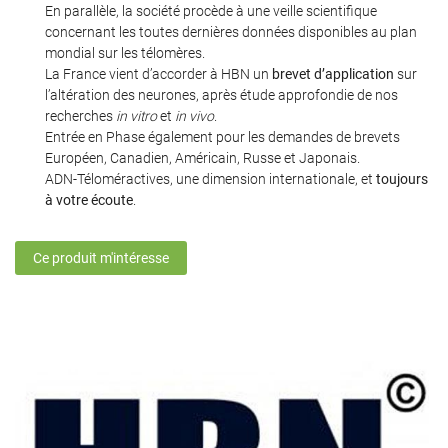
En parallèle, la société procède à une veille scientifique
concernant les toutes dernières données disponibles au plan
mondial sur les télomères.
La France vient d’accorder à HBN un
brevet d’application
sur
En cochant cette case, vous consentez à recevoir nos propositions commerciales à
l’altération des neurones, après étude approfondie de nos
l'adresse email indiqué ci-dessus. Vous pouvez vous désinscrire à tout moment en
recherches
in vitro
et
in vivo
.
utilisant
le formulaire de désinscription
.
Entrée en Phase également pour les demandes de brevets
Européen, Canadien, Américain, Russe et Japonais.
Inscription
ADN-Téloméractives, une dimension internationale, et
toujours
à votre écoute
.
Ce produit m'intéresse