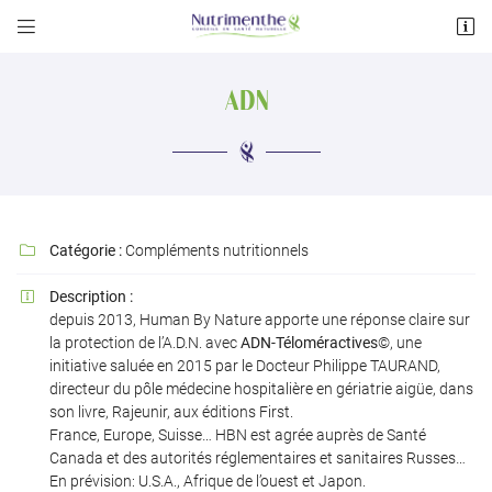


122 avenue des Pyrénées
31600 Muret
ADN
05 34 55 33 47
Catégorie :
Compléments nutritionnels

Description :

depuis 2013, Human By Nature apporte une réponse claire sur
Adresse email de réception

la protection de l’A.D.N. avec
ADN-Téloméractives
©, une
initiative saluée en 2015 par le Docteur Philippe TAURAND,
directeur du pôle médecine hospitalière en gériatrie aigüe, dans
Recopier le code ci-contre

son livre,
Rajeunir, aux éditions First
.
France, Europe, Suisse… HBN est agrée auprès de Santé
Rafraîchir le captcha

Canada et des autorités réglementaires et sanitaires Russes…
En prévision: U.S.A., Afrique de l’ouest et Japon.