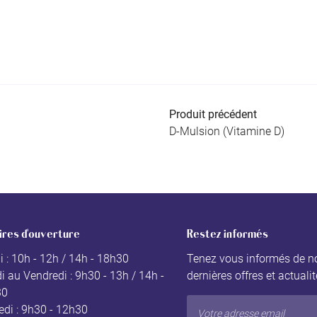
Produit précédent
D-Mulsion (Vitamine D)
ires d'ouverture
Restez informés
i : 10h - 12h / 14h - 18h30
Tenez vous informés de n
i au Vendredi : 9h30 - 13h / 14h -
dernières offres et actuali
30
di : 9h30 - 12h30