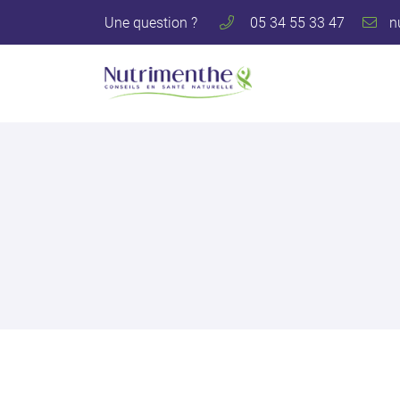
Une question ?
05 34 55 33 47
122 avenue des Pyrénées
31600 Muret
05 34 55 33 47
Adresse email de réception
