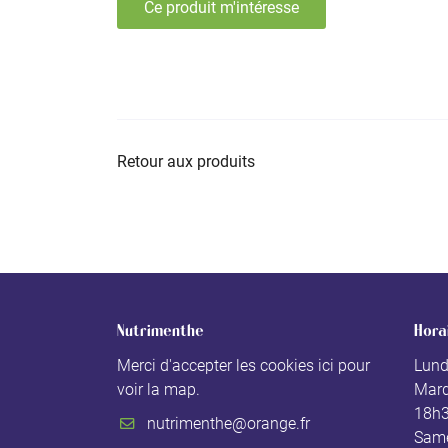
Ce produit m'intéresse
Retour aux produits
Nutrimenthe
Hora
Merci d'accepter les cookies
ici
pour
Lund
voir la map.
Mard
18h
Same