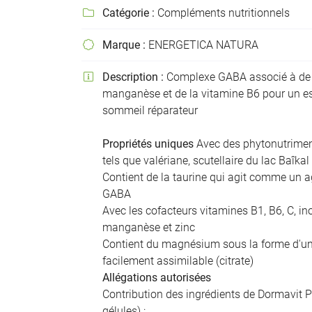
Recopier le code ci-contre

Catégorie :
Compléments nutritionnels

Rafraîchir le captcha

Marque :
ENERGETICA NATURA

En cochant cette case, vous consentez à recevoir nos propositions commer
Description :
Complexe GABA associé à de l

l'adresse email indiqué ci-dessus. Vous pouvez vous désinscrire à tout mo
manganèse et de la vitamine B6 pour un esp
utilisant
le formulaire de désinscription
.
sommeil réparateur
Inscription
Propriétés uniques
Avec des phytonutrimen
tels que valériane, scutellaire du lac Baîkal
Contient de la taurine qui agit comme un 
GABA
Avec les cofacteurs vitamines B1, B6, C, ino
manganèse et zinc
Contient du magnésium sous la forme d'
facilement assimilable (citrate)
Allégations autorisées
Contribution des ingrédients de Dormavit P
gélules) :