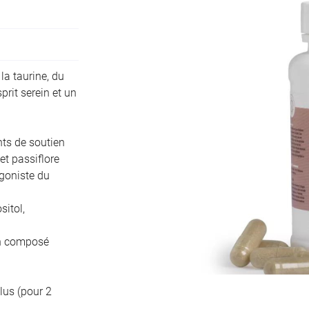
ciales à
a taurine, du
ment en
rit serein et un
ts de soutien
 et passiflore
agoniste du
sitol,
un composé
lus (pour 2