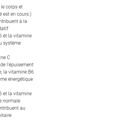
 le corps et
té est en cours.)
ntribuent à la
datif
 et la vitamine
du système
ine C
t de l’épuisement
, la vitamine B6
isme énergétique
 et la vitamine
ue normale
ontribuent au
taire