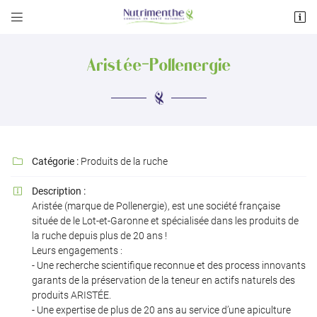


122 avenue des Pyrénées
31600 Muret
Aristée-Pollenergie
05 34 55 33 47
Catégorie :
Produits de la ruche

Description :

Aristée (marque de Pollenergie), est une société française
Adresse email de réception

située de le Lot-et-Garonne et spécialisée dans les produits de
la ruche depuis plus de 20 ans !
Leurs engagements :
Recopier le code ci-contre

- Une recherche scientifique reconnue et des process innovants
garants de la préservation de la teneur en actifs naturels des
Rafraîchir le captcha

produits ARISTÉE.
- Une expertise de plus de 20 ans au service d’une apiculture