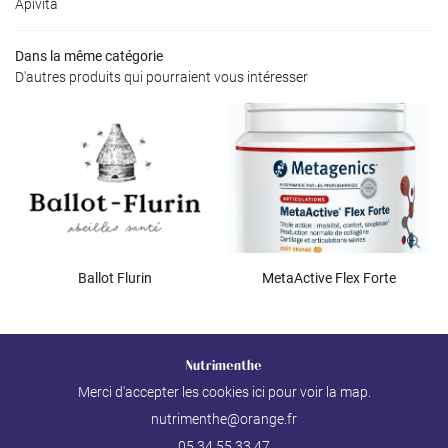
Apivita
Inscription Newslet
Dans la même catégorie
D'autres produits qui pourraient vous intéresser
Ballot Flurin
MetaActive Flex Forte
Nutrimenthe
Merci d'accepter les cookies
ici
pour voir la map.
05 34 55 33 47