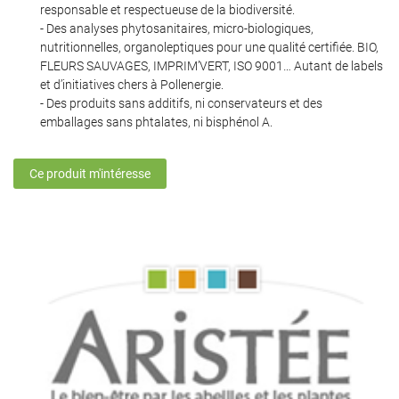
responsable et respectueuse de la biodiversité.
- Des analyses phytosanitaires, micro-biologiques,
nutritionnelles, organoleptiques pour une qualité certifiée. BIO,
FLEURS SAUVAGES, IMPRIM’VERT, ISO 9001… Autant de labels
En cochant cette case, vous consentez à recevoir nos propositions commerciales à
et d’initiatives chers à Pollenergie.
l'adresse email indiqué ci-dessus. Vous pouvez vous désinscrire à tout moment en
- Des produits sans additifs, ni conservateurs et des
utilisant
le formulaire de désinscription
.
emballages sans phtalates, ni bisphénol A.
Inscription
Ce produit m'intéresse