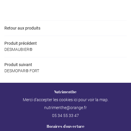
ACTUALITÉS
Rejoignez-nous
VIDÉOS
Retour aux produits
S COMPÉTENCES
Produit précédent
Restez inform
DESMAUBIER®
CONTACT
Inscription Newslet
Produit suivant
DESMOPAR® FORT
Nutrimenthe
Merci d'accepter les cookies
ici
pour voir la map.
05 34 55 33 47
Horaires d'ouverture