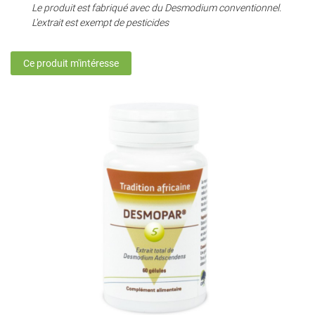
Le produit est fabriqué avec du Desmodium conventionnel.
L'extrait est exempt de pesticides
Ce produit m'intéresse
En cochant cette case, vous consentez à recevoir nos propositions commerciales à
l'adresse email indiqué ci-dessus. Vous pouvez vous désinscrire à tout moment en
utilisant
le formulaire de désinscription
.
Inscription
Une question 
ACCUEIL
05 34 55 33 4
PRODUITS
TÉS & IDÉES CADEAUX