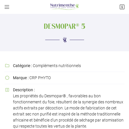


122 avenue des Pyrénées
31600 Muret
DESMOPAR® 5
05 34 55 33 47
Catégorie :
Compléments nutritionnels

Marque :
CRP PHYTO

Adresse email de réception

Description :

Les propriétés du Desmopar® , favorables au bon
fonctionnement du foie, résultent de la synergie des nombreux
Recopier le code ci-contre

actifs extraits par décoction. Le mode de fabrication de cet
extrait sec non purifié est inspiré de la méthode traditionnelle
Rafraîchir le captcha

africaine et bénéficie d'un procédé de séchage par atomisation
qui respecte toutes les vertus de la plante.