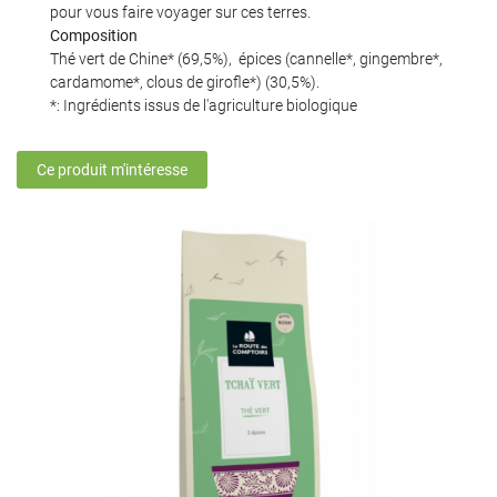
pour vous faire voyager sur ces terres.
Composition
Thé vert de Chine* (69,5%), épices (cannelle*, gingembre*,
cardamome*, clous de girofle*) (30,5%).
En cochant cette case, vous consentez à recevoir nos propositions commerciales à
*: Ingrédients issus de l'agriculture biologique
l'adresse email indiqué ci-dessus. Vous pouvez vous désinscrire à tout moment en
utilisant
le formulaire de désinscription
.
Ce produit m'intéresse
Inscription