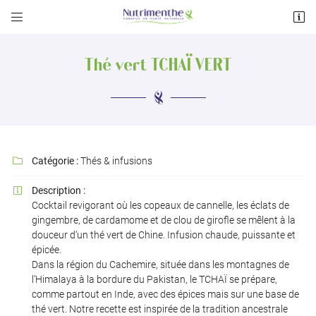


122 avenue des Pyrénées
31600 Muret
Thé vert TCHAÏ VERT
05 34 55 33 47
Catégorie :
Thés & infusions

Description :

Cocktail revigorant où les copeaux de cannelle, les éclats de
Adresse email de réception

gingembre, de cardamome et de clou de girofle se mêlent à la
douceur d‘un thé vert de Chine. Infusion chaude, puissante et
épicée.
Recopier le code ci-contre

Dans la région du Cachemire, située dans les montagnes de
l’Himalaya à la bordure du Pakistan, le TCHAÏ se prépare,
Rafraîchir le captcha

comme partout en Inde, avec des épices mais sur une base de
thé vert. Notre recette est inspirée de la tradition ancestrale