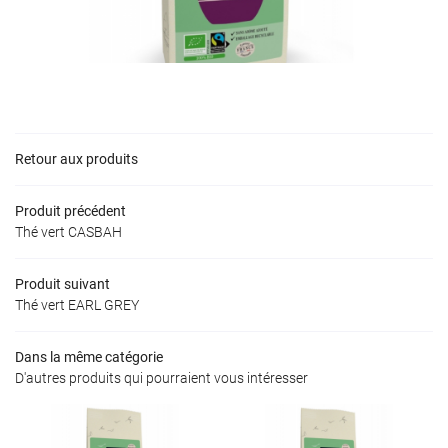
Une question 
ACCUEIL
05 34 55 33 4
PRODUITS
TÉS & IDÉES CADEAUX
Retour aux produits
ACTUALITÉS
Produit précédent
Rejoignez-nous
Thé vert CASBAH
VIDÉOS
Produit suivant
S COMPÉTENCES
Thé vert EARL GREY
Restez inform
CONTACT
Dans la même catégorie
D'autres produits qui pourraient vous intéresser
Inscription Newslet