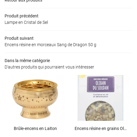
PRODUITS
Produit précédent
TÉS & IDÉES CADEAUX
Lampe en Cristal de Sel
ACTUALITÉS
Produit suivant
Rejoignez-nous
Encens résine en morceaux Sang de Dragon 50 g
VIDÉOS
Dans la même catégorie
S COMPÉTENCES
D'autres produits qui pourraient vous intéresser
Restez inform
CONTACT
Inscription Newslet
Brûle-encens en Laiton
Encens résine en grains Oliban du Soudan 50 g