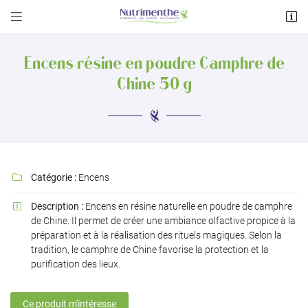


122 avenue des Pyrénées
31600 Muret
Encens résine en poudre Camphre de
05 34 55 33 47
Chine 50 g
Catégorie :
Encens

Description :
Encens en résine naturelle en poudre de camphre

Adresse email de réception

de Chine. Il permet de créer une ambiance olfactive propice à la
préparation et à la réalisation des rituels magiques. Selon la
tradition, le camphre de Chine favorise la protection et la
Recopier le code ci-contre

purification des lieux.
Rafraîchir le captcha

Ce produit m'intéresse