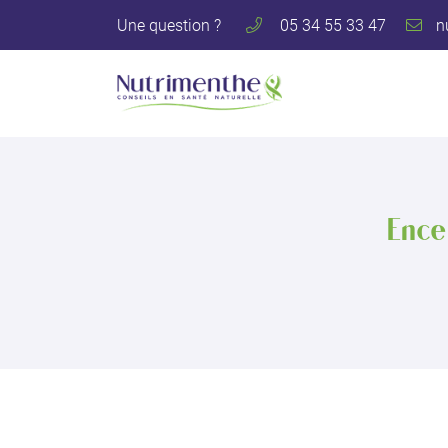
Une question ?
05 34 55 33 47
122 avenue des Pyrénées
31600 Muret
05 34 55 33 47
Ence
Adresse email de réception
