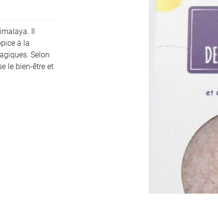
imalaya. Il
pice à la
ciales à
magiques. Selon
ment en
se le bien-être et