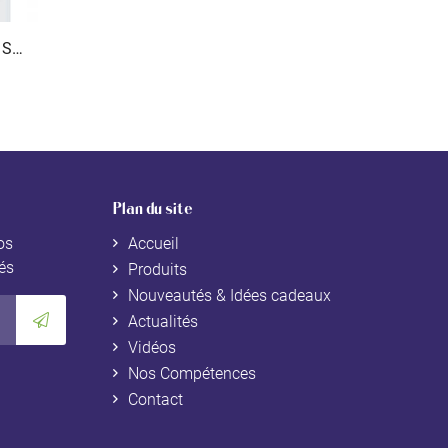
Encens résine en morceaux Sang de Dragon 50 g
Plan du site
os
Accueil
tés
Produits
Nouveautés & Idées cadeaux
Actualités
Vidéos
Nos Compétences
Contact