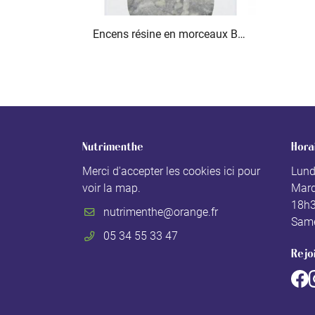
Encens résine en morceaux Benjoin Dragon Fly 50 g
Nutrimenthe
Hora
Merci d'accepter les cookies
ici
pour
Lund
voir la map.
Mard
18h
Same
05 34 55 33 47
Rejo