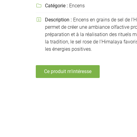
Recopier le code ci-contre

Catégorie :
Encens

Rafraîchir le captcha

Description :
Encens en grains de sel de l'H

permet de créer une ambiance olfactive pro
En cochant cette case, vous consentez à recevoir nos propositions commer
préparation et à la réalisation des rituels 
l'adresse email indiqué ci-dessus. Vous pouvez vous désinscrire à tout mo
la tradition, le sel rose de l'Himalaya favori
utilisant
le formulaire de désinscription
.
les énergies positives.
Inscription
Ce produit m'intéresse