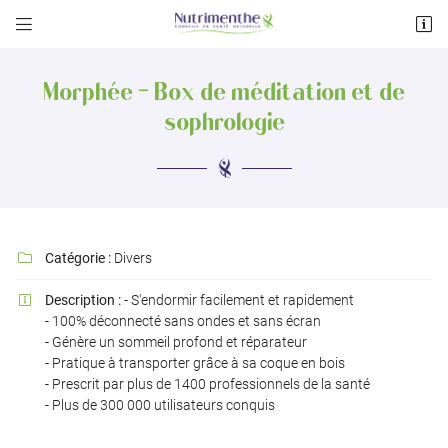


122 avenue des Pyrénées
31600 Muret
Morphée - Box de méditation et de
05 34 55 33 47
sophrologie
Catégorie :
Divers

Description :
- S'endormir facilement et rapidement

Adresse email de réception

- 100% déconnecté sans ondes et sans écran
- Génère un sommeil profond et réparateur
- Pratique à transporter grâce à sa coque en bois
Recopier le code ci-contre

- Prescrit par plus de 1400 professionnels de la santé
Rafraîchir le captcha
- Plus de 300 000 utilisateurs conquis
