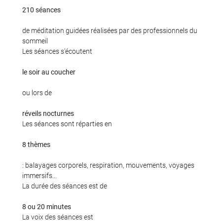
210 séances
de méditation guidées réalisées par des professionnels du
sommeil
En cochant cette case, vous consentez à recevoir nos propositions commerciales à
Les séances s'écoutent
l'adresse email indiqué ci-dessus. Vous pouvez vous désinscrire à tout moment en
utilisant
le formulaire de désinscription
.
le soir au coucher
Inscription
ou lors de
réveils nocturnes
Les séances sont réparties en
8 thèmes
: balayages corporels, respiration, mouvements, voyages
immersifs...
La durée des séances est de
8 ou 20 minutes
La voix des séances est