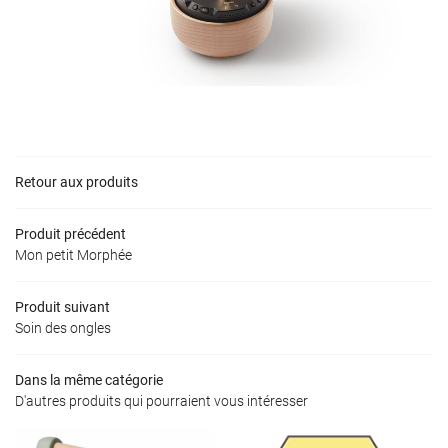
Rejoignez-nous
VIDÉOS
S COMPÉTENCES
Restez inform
CONTACT
Inscription Newslet
Retour aux produits
Produit précédent
Mon petit Morphée
Produit suivant
Soin des ongles
Dans la même catégorie
D'autres produits qui pourraient vous intéresser