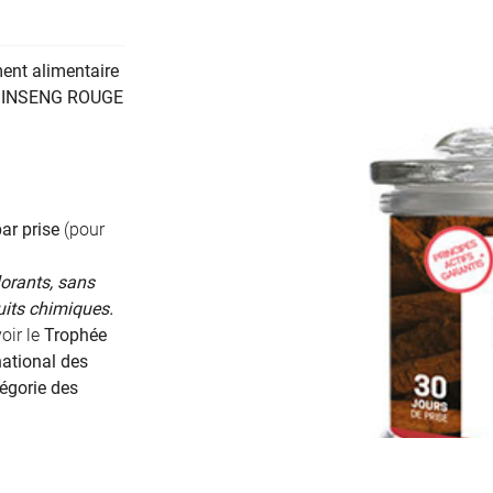
ent alimentaire
 GINSENG ROUGE
ciales à
ment en
r prise
(pour
lorants, sans
uits chimiques.
oir le
Trophée
national des
égorie des