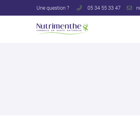
Une question ?
05 34 55 33 47
122 avenue des Pyrénées
31600 Muret
05 34 55 33 47
Adresse email de réception
