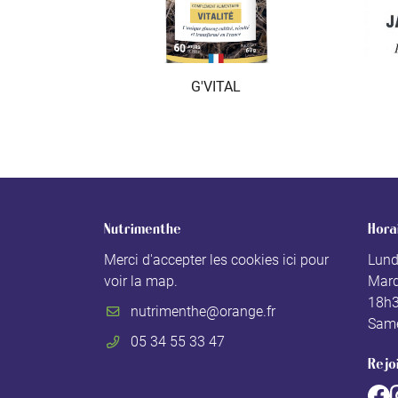
G'VITAL
Nutrimenthe
Hora
Merci d'accepter les cookies
ici
pour
Lund
voir la map.
Mard
18h
Same
05 34 55 33 47
Rejo