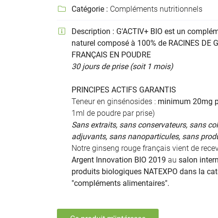
Recopier le code ci-contre

Catégorie :
Compléments nutritionnels

Rafraîchir le captcha

Description :
G'ACTIV+ BIO est un complém

naturel composé à 100% de RACINES DE
En cochant cette case, vous consentez à recevoir nos propositions commer
FRANÇAIS EN POUDRE
l'adresse email indiqué ci-dessus. Vous pouvez vous désinscrire à tout mo
30 jours de prise (soit 1 mois)
utilisant
le formulaire de désinscription
.
PRINCIPES ACTIFS GARANTIS
Inscription
Teneur en ginsénosides :
minimum 20mg pa
1ml de poudre par prise)
Sans extraits, sans conservateurs, sans co
adjuvants, sans nanoparticules, sans prod
Notre ginseng rouge français vient de recev
Argent Innovation BIO 2019
au
salon inter
produits biologiques NATEXPO dans la cat
"compléments alimentaires".